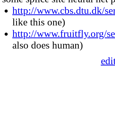
http://www.cbs.dtu.dk/se
like this one)
http://www.fruitfly.org/s
also does human)
edi