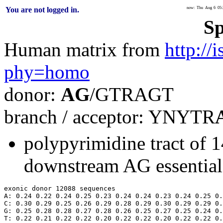
You are not logged in.
now: Thu Aug 6 05:2
Sp
Human matrix from
http://
phy=homo
donor:
AG
/GTRAGT
branch / acceptor: YNYTR
polypyrimidine tract of 1
downstream AG essential
exonic donor 12088 sequences

A: 0.24 0.22 0.24 0.25 0.23 0.24 0.24 0.23 0.24 0.25 0.
C: 0.30 0.29 0.25 0.26 0.29 0.28 0.29 0.30 0.29 0.29 0.
G: 0.25 0.28 0.28 0.27 0.28 0.26 0.25 0.27 0.25 0.24 0.